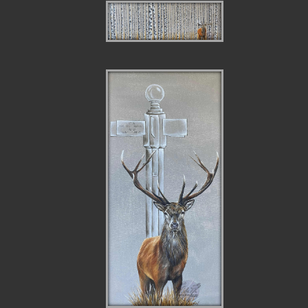
CERF
CERF DANS LES
BOULEAUX
CERF AU
CARREFOUR