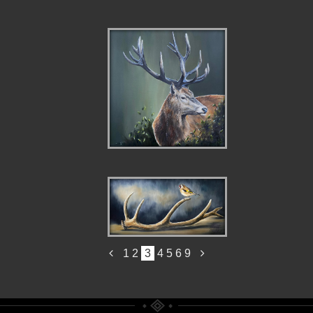
APPARITION DU
CERF
RENAISSANCE
1
2
3
4
5
6
9