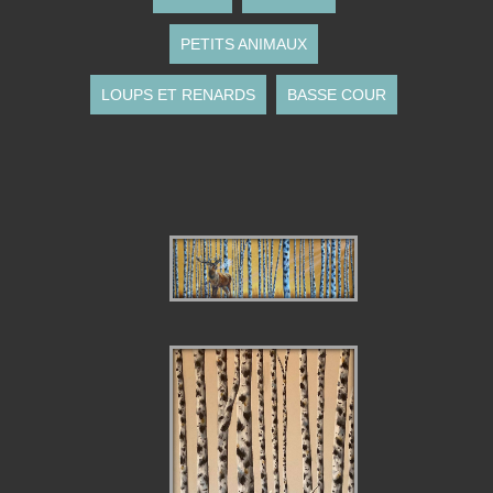
PETITS ANIMAUX
LOUPS ET RENARDS
BASSE COUR
CERF DANS LES
BOULEAUX DORÉS